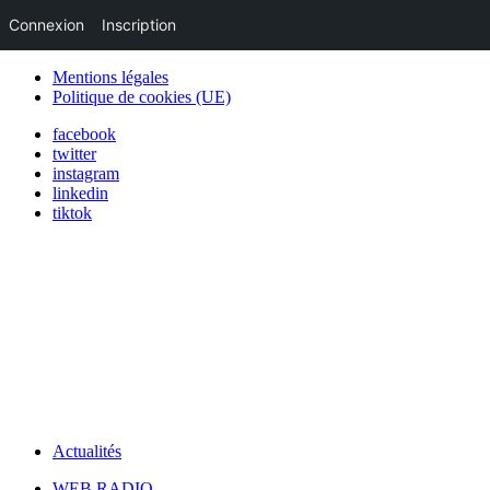
Connexion
Inscription
Mentions légales
Politique de cookies (UE)
facebook
twitter
instagram
linkedin
tiktok
Actualités
WEB RADIO