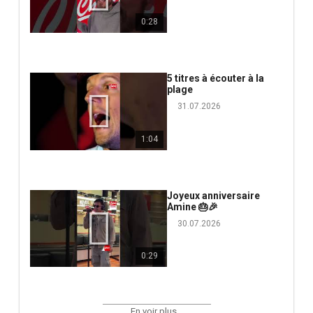
0:28
5 titres à écouter à la
plage
31.07.2026
1:04
Joyeux anniversaire
Amine 🎂🎉
30.07.2026
0:29
En voir plus...