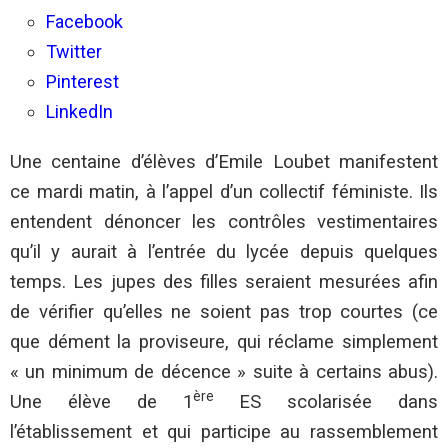
Valence
:
Facebook
Mini-
Twitter
jupes
et
Pinterest
jeans
troués
LinkedIn
pour
manifester
Une centaine d’élèves d’Emile Loubet manifestent
ce mardi matin, à l’appel d’un collectif féministe. Ils
entendent dénoncer les contrôles vestimentaires
qu’il y aurait à l’entrée du lycée depuis quelques
temps. Les jupes des filles seraient mesurées afin
de vérifier qu’elles ne soient pas trop courtes (ce
que dément la proviseure, qui réclame simplement
« un minimum de décence » suite à certains abus).
ère
Une élève de 1
ES scolarisée dans
l’établissement et qui participe au rassemblement