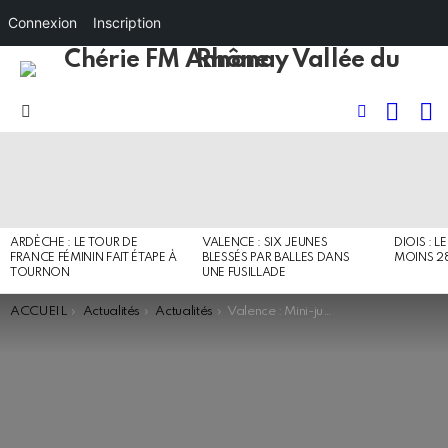
Connexion
Inscription
RECHE
I
FOLLOW
Menu
US
DERNIERS
ARTICLES
ARDÈCHE : LE TOUR DE
VALENCE : SIX JEUNES
DIOIS : L
FRANCE FÉMININ FAIT ÉTAPE À
BLESSÉS PAR BALLES DANS
MOINS 2
TOURNON
UNE FUSILLADE
You are here:
ACCUEIL
Actualités
Actualités
Valence : Mini-jupes et jeans troués pour manifester