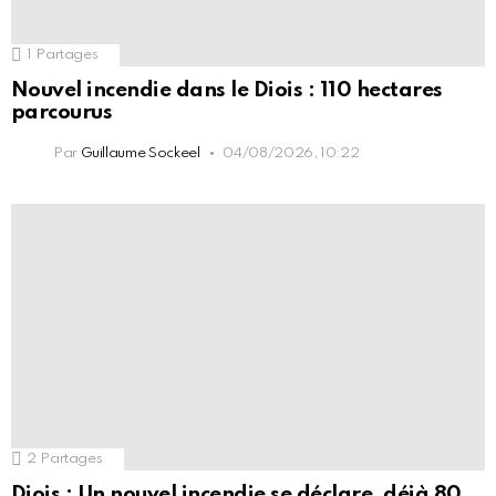
1
Partages
Nouvel incendie dans le Diois : 110 hectares
parcourus
Par
Guillaume Sockeel
04/08/2026, 10:22
2
Partages
Diois : Un nouvel incendie se déclare, déjà 80