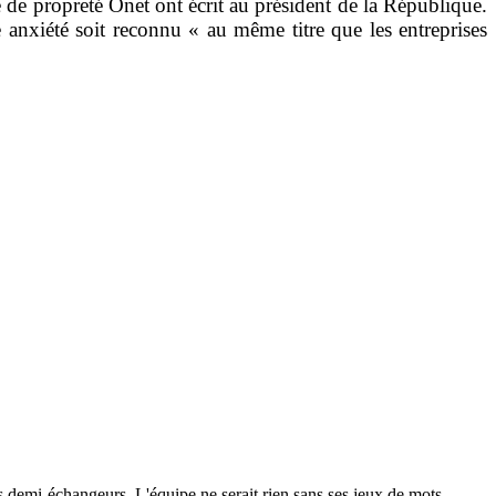
é de propreté Onet ont écrit au président de la République.
 anxiété soit reconnu « au même titre que les entreprises
 les demi-échangeurs. L'équipe ne serait rien sans ses jeux de mots