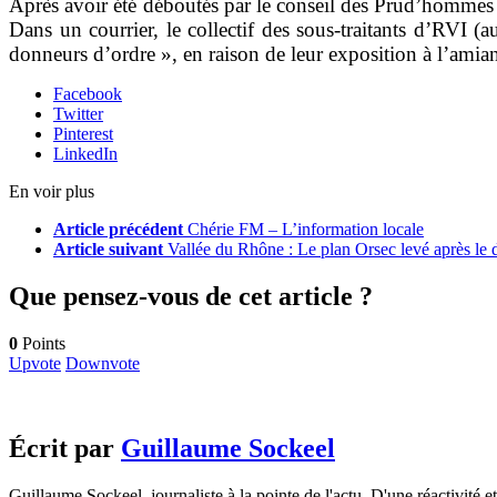
Après avoir été déboutés par le conseil des Prud’hommes de
Dans un courrier, le collectif des sous-traitants d’RVI 
donneurs d’ordre », en raison de leur exposition à l’amian
Facebook
Twitter
Pinterest
LinkedIn
En voir plus
Article précédent
Chérie FM – L’information locale
Article suivant
Vallée du Rhône : Le plan Orsec levé après le d
Que pensez-vous de cet article ?
0
Points
Upvote
Downvote
Écrit par
Guillaume Sockeel
Guillaume Sockeel, journaliste à la pointe de l'actu. D'une réactivité et