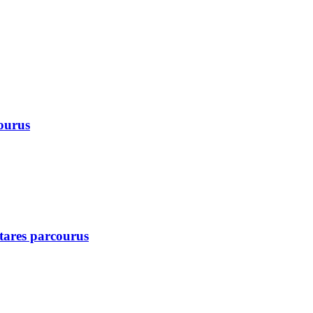
courus
ctares parcourus