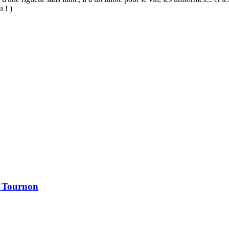
u ! )
à Tournon