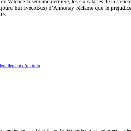
 Valence la semaine dernière, les six salariés de la sociét
(aujourd’hui IvecoBus) d’Annonay réclame que le préjudice
te.
éraillement d’un train
 d'une rigueur sans faille, il a un faible pour le vin, les uniformes... et