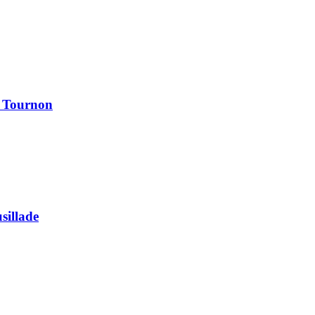
à Tournon
usillade