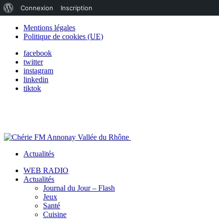
À
Connexion
Inscription
propos
Mentions légales
Politique de cookies (UE)
de
facebook
WordPress
twitter
instagram
linkedin
tiktok
Actualités
WEB RADIO
Actualités
Journal du Jour – Flash
Jeux
Santé
Cuisine