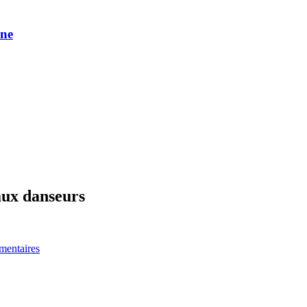
une
aux danseurs
entaires