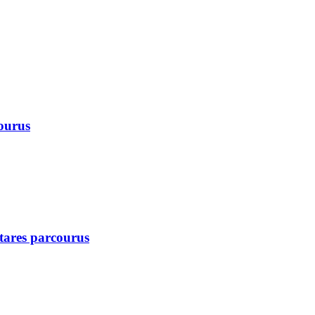
courus
ctares parcourus