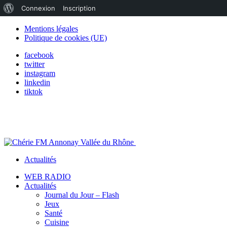
À
Connexion
Inscription
propos
Mentions légales
Politique de cookies (UE)
de
facebook
WordPress
twitter
instagram
linkedin
tiktok
Actualités
WEB RADIO
Actualités
Journal du Jour – Flash
Jeux
Santé
Cuisine