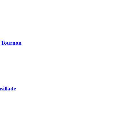
à Tournon
usillade