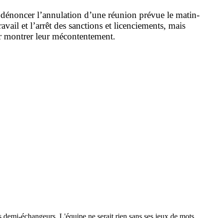
ur dénoncer l’annulation d’une réunion prévue le matin-
vail et l’arrêt des sanctions et licenciements, mais
ur montrer leur mécontentement.
 les demi-échangeurs. L'équipe ne serait rien sans ses jeux de mots