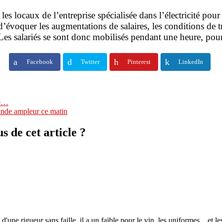
es locaux de l’entreprise spécialisée dans l’électricité po
évoquer les augmentations de salaires, les conditions de tra
. Les salariés se sont donc mobilisés pendant une heure, po
Facebook
Twitter
Pinterest
LinkedIn
né…
ande ampleur ce matin
 de cet article ?
 d'une rigueur sans faille, il a un faible pour le vin, les uniformes... et