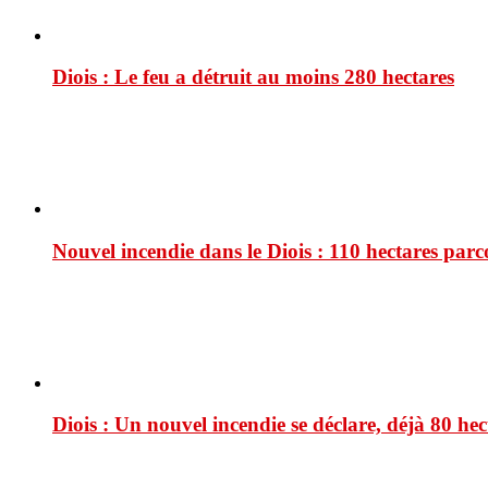
Diois : Le feu a détruit au moins 280 hectares
Nouvel incendie dans le Diois : 110 hectares par
Diois : Un nouvel incendie se déclare, déjà 80 he