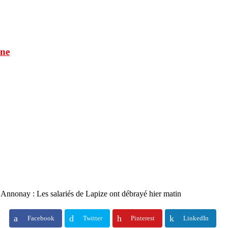
une
ayé hier matin
 Annonay : Les salariés de Lapize ont débrayé hier matin
Facebook
Twitter
Pinterest
LinkedIn