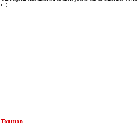
u ! )
à Tournon