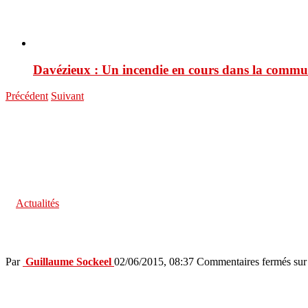
Davézieux : Un incendie en cours dans la comm
Précédent
Suivant
You are here:
ACCUEIL
Actualités
Actualités
Annonay : Les salariés de Lapize ont débrayé hier matin
in
Actualités
Annonay : Les salariés de Lapize ont débr
Par
Guillaume Sockeel
02/06/2015, 08:37
Commentaires fermés
sur