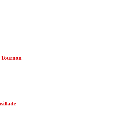
à Tournon
usillade