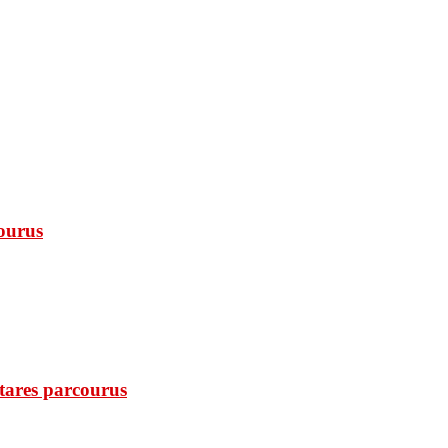
courus
ctares parcourus