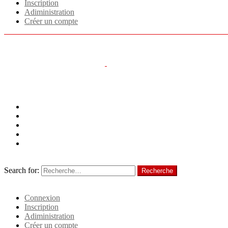
Inscription
Adiministration
Créer un compte
Menu
Follow us
facebook
twitter
instagram
linkedin
tiktok
Recherche
Search for:
Recherche
Identifiant
Connexion
Inscription
Adiministration
Créer un compte