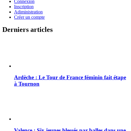
Connexion
Inscription
Adiministration
Créer un compte
Derniers articles
Ardèche : Le Tour de France féminin fait étape
à Tournon
Valence : Six jeunes blessés par balles dans une