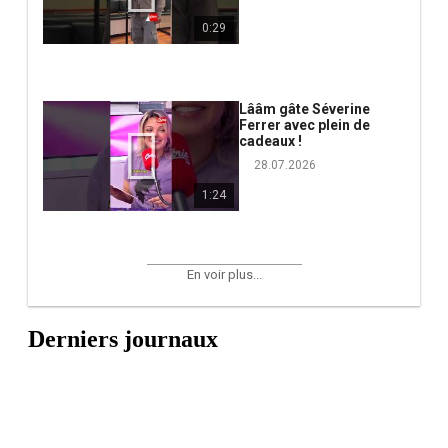
0:29
Lââm gâte Séverine
Ferrer avec plein de
cadeaux !
28.07.2026
1:24
En voir plus...
Derniers journaux