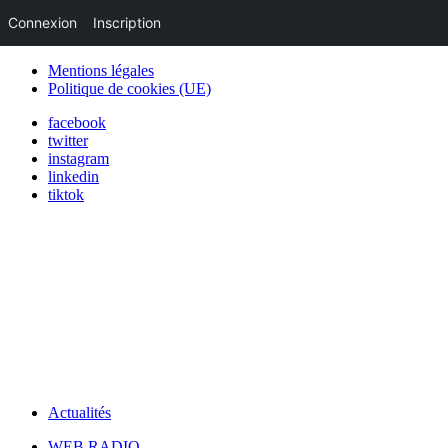
Connexion
Inscription
Mentions légales
Politique de cookies (UE)
facebook
twitter
instagram
linkedin
tiktok
Actualités
WEB RADIO