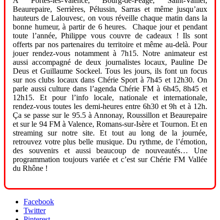
A Portes-lès-Valence, Bourg-de-Péage, Saint-Vallier,
Beaurepaire, Serrières, Pélussin, Sarras et même jusqu’aux
hauteurs de Lalouvesc, on vous réveille chaque matin dans la
bonne humeur, à partir de 6 heures. Chaque jour et pendant
toute l’année, Philippe vous couvre de cadeaux ! Ils sont
offerts par nos partenaires du territoire et même au-delà. Pour
jouer rendez-vous notamment à 7h15. Notre animateur est
aussi accompagné de deux journalistes locaux, Pauline De
Deus et Guillaume Sockeel. Tous les jours, ils font un focus
sur nos clubs locaux dans Chérie Sport à 7h45 et 12h30. On
parle aussi culture dans l’agenda Chérie FM à 6h45, 8h45 et
12h15. Et pour l’info locale, nationale et internationale,
rendez-vous toutes les demi-heures entre 6h30 et 9h et à 12h.
Ça se passe sur le 95.5 à Annonay, Roussillon et Beaurepaire
et sur le 94 FM à Valence, Romans-sur-Isère et Tournon. Et en
streaming sur notre site. Et tout au long de la journée,
retrouvez votre plus belle musique. Du rythme, de l’émotion,
des souvenirs et aussi beaucoup de nouveautés… Une
programmation toujours variée et c’est sur Chérie FM Vallée
du Rhône !
Facebook
Twitter
Pinterest