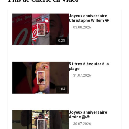
Joyeux anniversaire
Christophe Willem ❤️
03.08.2026
0:28
5 titres à écouter à la
plage
31.07.2026
1:04
Joyeux anniversaire
Amine 🎂🎉
30.07.2026