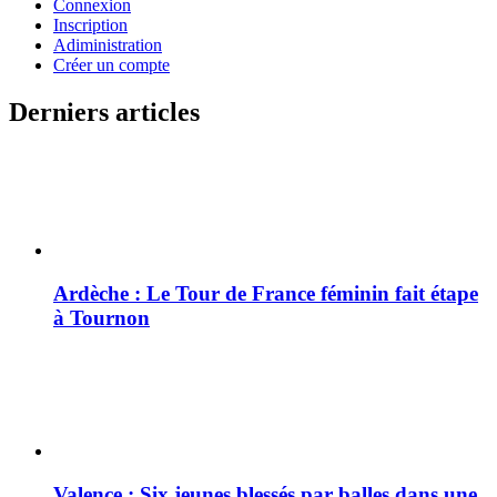
Connexion
Inscription
Adiministration
Créer un compte
Derniers articles
Ardèche : Le Tour de France féminin fait étape
à Tournon
Valence : Six jeunes blessés par balles dans une