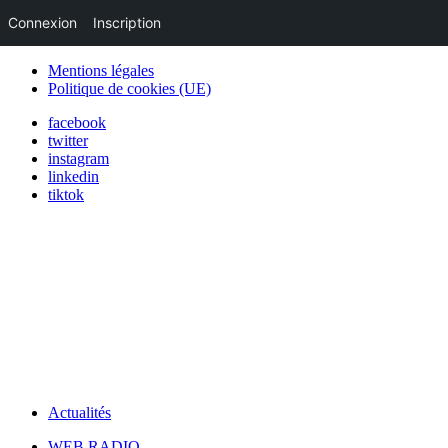
Connexion
Inscription
Mentions légales
Politique de cookies (UE)
facebook
twitter
instagram
linkedin
tiktok
Actualités
WEB RADIO