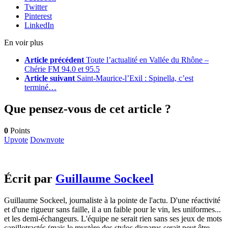
Twitter
Pinterest
LinkedIn
En voir plus
Article précédent
Toute l’actualité en Vallée du Rhône –
Chérie FM 94.0 et 95.5
Article suivant
Saint-Maurice-l’Exil : Spinella, c’est
terminé…
Que pensez-vous de cet article ?
0
Points
Upvote
Downvote
Écrit par
Guillaume Sockeel
Guillaume Sockeel, journaliste à la pointe de l'actu. D'une réactivité
et d'une rigueur sans faille, il a un faible pour le vin, les uniformes...
et les demi-échangeurs. L'équipe ne serait rien sans ses jeux de mots
capillotractés (mais le mystère des stylos disparus serait peut être