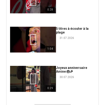
0:28
5 titres à écouter à la
plage
31.07.2026
1:04
Joyeux anniversaire
Amine 🎂🎉
30.07.2026
0:29