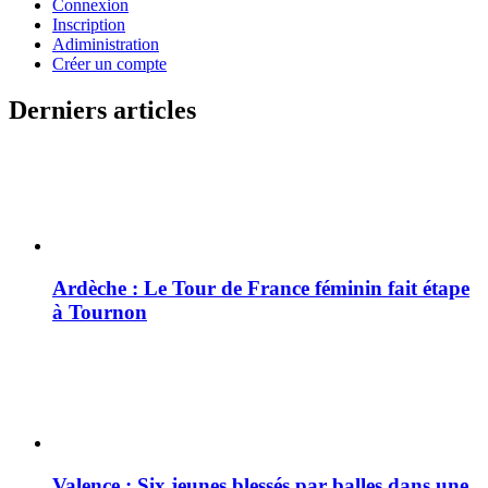
Connexion
Inscription
Adiministration
Créer un compte
Derniers articles
Ardèche : Le Tour de France féminin fait étape
à Tournon
Valence : Six jeunes blessés par balles dans une