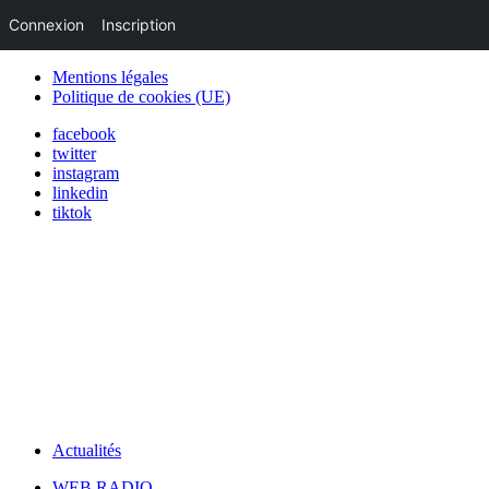
Connexion
Inscription
Mentions légales
Politique de cookies (UE)
facebook
twitter
instagram
linkedin
tiktok
Actualités
WEB RADIO