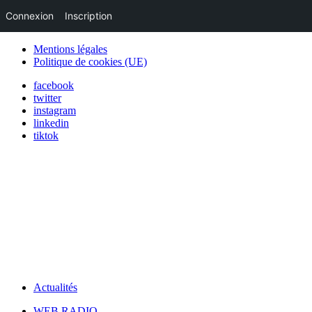
Connexion
Inscription
Mentions légales
Politique de cookies (UE)
facebook
twitter
instagram
linkedin
tiktok
Actualités
WEB RADIO