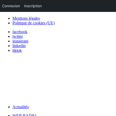
Connexion
Inscription
Mentions légales
Politique de cookies (UE)
facebook
twitter
instagram
linkedin
tiktok
Actualités
WEB RADIO