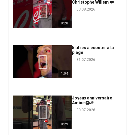
Christophe Willem ❤️
03.08.2026
0:28
5 titres à écouter à la
plage
31.07.2026
1:04
Joyeux anniversaire
Amine 🎂🎉
30.07.2026
0:29