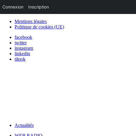
Connexion
Inscription
Mentions légales
Politique de cookies (UE)
facebook
twitter
instagram
linkedin
tiktok
Actualités
WEB RADIO