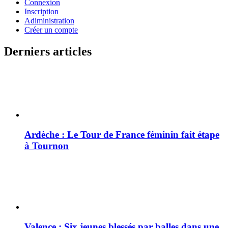
Connexion
Inscription
Adiministration
Créer un compte
Derniers articles
Ardèche : Le Tour de France féminin fait étape
à Tournon
Valence : Six jeunes blessés par balles dans une