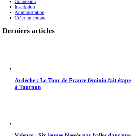
Connexion
Inscription
Adiministration
Créer un compte
Derniers articles
Ardèche : Le Tour de France féminin fait étape
à Tournon
Valence : Six jeunes blessés par balles dans une