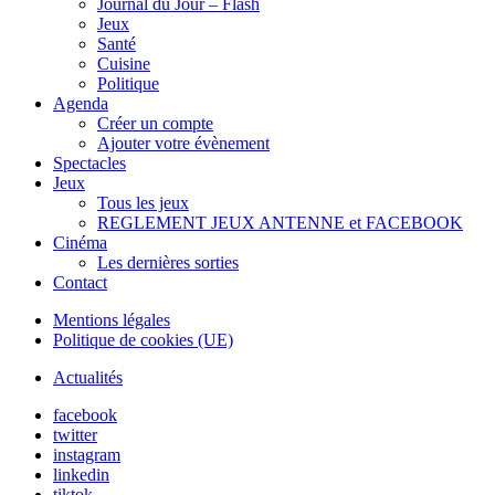
Journal du Jour – Flash
Jeux
Santé
Cuisine
Politique
Agenda
Créer un compte
Ajouter votre évènement
Spectacles
Jeux
Tous les jeux
REGLEMENT JEUX ANTENNE et FACEBOOK
Cinéma
Les dernières sorties
Contact
Mentions légales
Politique de cookies (UE)
Actualités
facebook
twitter
instagram
linkedin
tiktok