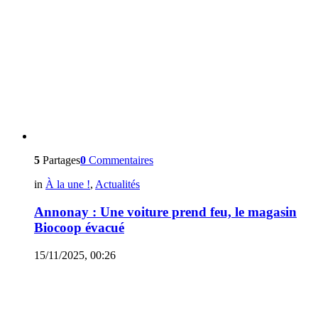
5
Partages
0
Commentaires
in
À la une !
,
Actualités
Annonay : Une voiture prend feu, le magasin
Biocoop évacué
15/11/2025, 00:26