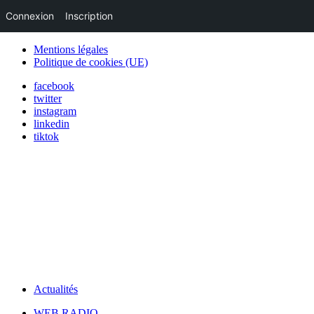
Connexion
Inscription
Mentions légales
Politique de cookies (UE)
facebook
twitter
instagram
linkedin
tiktok
Actualités
WEB RADIO