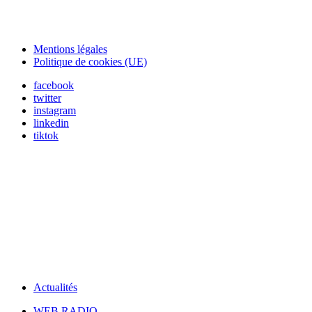
Mentions légales
Politique de cookies (UE)
facebook
twitter
instagram
linkedin
tiktok
Actualités
WEB RADIO