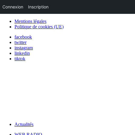
Connexion
Inscription
Mentions légales
Politique de cookies (UE)
facebook
twitter
instagram
linkedin
tiktok
Actualités
WEB RADIO