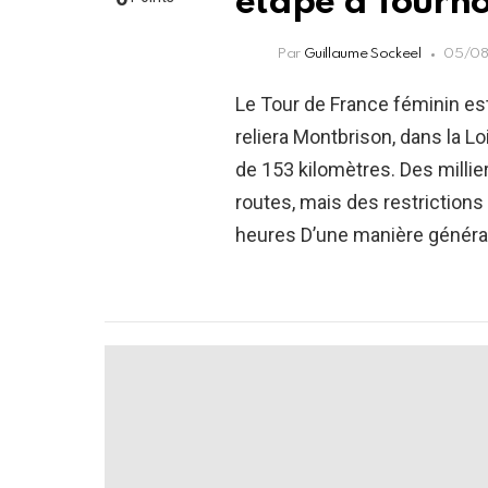
étape à Tourn
Par
Guillaume Sockeel
05/08
Le Tour de France féminin es
reliera Montbrison, dans la L
de 153 kilomètres. Des milli
routes, mais des restriction
heures D’une manière général
PLUS
D'ARTICLES