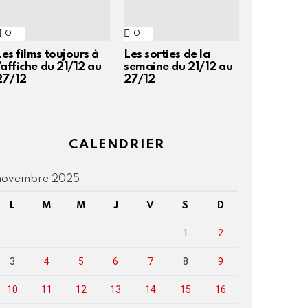
0
Commentaires
0
Commentaires
Les films toujours à
Les sorties de la
l’affiche du 21/12 au
semaine du 21/12 au
27/12
27/12
CALENDRIER
novembre 2025
L
M
M
J
V
S
D
1
2
3
4
5
6
7
8
9
10
11
12
13
14
15
16