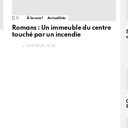
0
Commentaires
À la une !
Actualités
Romans : Un immeuble du centre
touché par un incendie
11/11/2025, 12:19