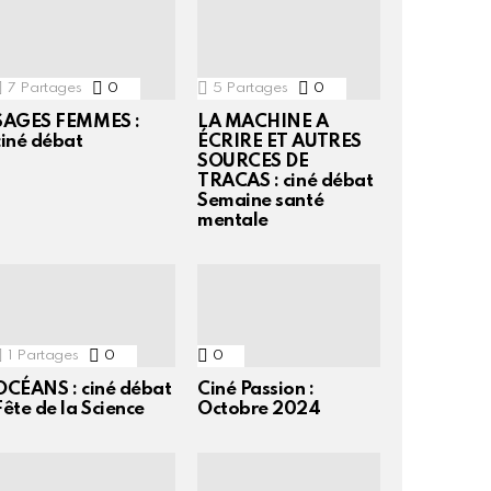
7
Partages
0
Commentaires
5
Partages
0
Commentaires
SAGES FEMMES :
LA MACHINE A
ciné débat
ÉCRIRE ET AUTRES
SOURCES DE
TRACAS : ciné débat
Semaine santé
mentale
1
Partages
0
Commentaires
0
Commentaires
OCÉANS : ciné débat
Ciné Passion :
Fête de la Science
Octobre 2024