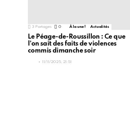
3
Partages
0
Commentaires
À la une !
Actualités
Le Péage-de-Roussillon : Ce que
l’on sait des faits de violences
commis dimanche soir
11/11/2025, 21:51