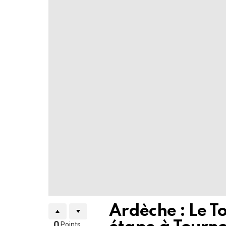
Ardèche : Le To
0
Points