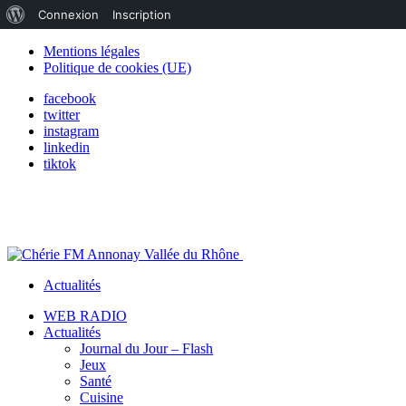
À
Connexion
Inscription
propos
Mentions légales
Politique de cookies (UE)
de
facebook
WordPress
twitter
instagram
linkedin
tiktok
Actualités
WEB RADIO
Actualités
Journal du Jour – Flash
Jeux
Santé
Cuisine