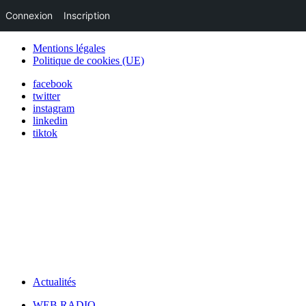
Connexion
Inscription
Mentions légales
Politique de cookies (UE)
facebook
twitter
instagram
linkedin
tiktok
Actualités
WEB RADIO