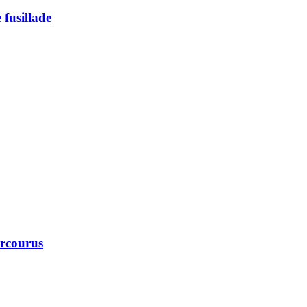
 fusillade
arcourus