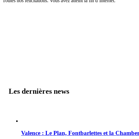
Toutes nos félicitations. Vous avez atteint la fin d’Internet.
Les dernières news
Valence : Le Plan, Fontbarlettes et la Chamber