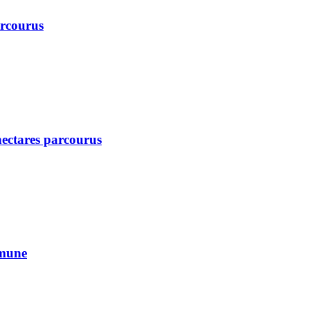
arcourus
 hectares parcourus
mmune