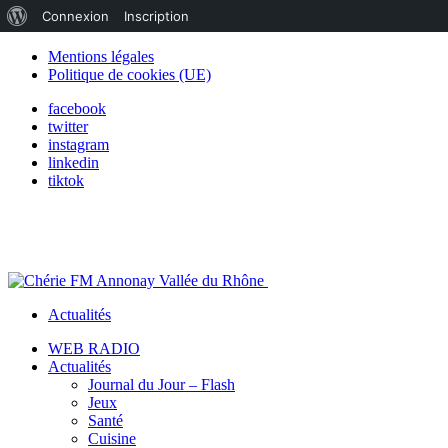
À
Connexion
Inscription
propos
Mentions légales
Politique de cookies (UE)
de
facebook
WordPress
twitter
instagram
linkedin
tiktok
Actualités
WEB RADIO
Actualités
Journal du Jour – Flash
Jeux
Santé
Cuisine