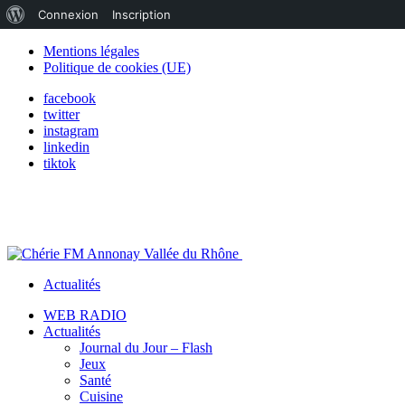
À
Connexion
Inscription
propos
Mentions légales
Politique de cookies (UE)
de
facebook
WordPress
twitter
instagram
linkedin
tiktok
Actualités
WEB RADIO
Actualités
Journal du Jour – Flash
Jeux
Santé
Cuisine