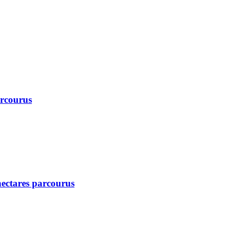
arcourus
 hectares parcourus