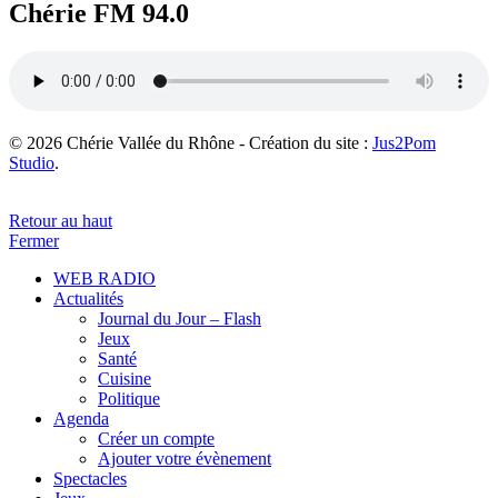
Chérie FM 94.0
© 2026 Chérie Vallée du Rhône - Création du site :
Jus2Pom
Studio
.
Retour au haut
Fermer
WEB RADIO
Actualités
Journal du Jour – Flash
Jeux
Santé
Cuisine
Politique
Agenda
Créer un compte
Ajouter votre évènement
Spectacles