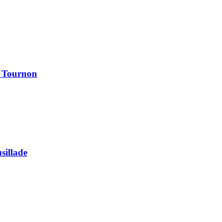
à Tournon
usillade