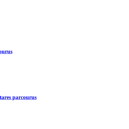
courus
ctares parcourus