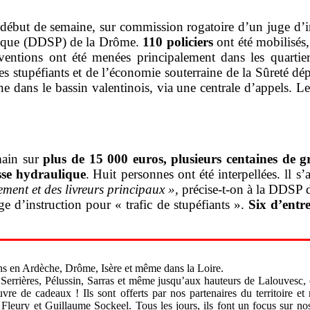
 début de semaine, sur commission rogatoire d’un juge d’
blique (DDSP) de la Drôme.
110 policiers
ont été mobilisés,
entions ont été menées principalement dans les quartier
des stupéfiants et de l’économie souterraine de la Sûreté d
e dans le bassin valentinois, via une centrale d’appels. Le 
 main sur
plus de 15 000 euros, plusieurs centaines de g
sse hydraulique
.
Huit personnes ont été interpellées. ll 
ment et des livreurs principaux »,
précise-t-on à la DDSP 
ge d’instruction pour « trafic de stupéfiants ».
Six d’entr
s en Ardèche, Drôme, Isère et même dans la Loire.
 Serrières, Pélussin, Sarras et même jusqu’aux hauteurs de Lalouvesc,
vre de cadeaux ! Ils sont offerts par nos partenaires du territoire
Fleury et Guillaume Sockeel. Tous les jours, ils font un focus sur n