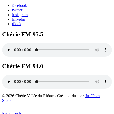
facebook
twitter
instagram
linkedin
tiktok
Chérie FM 95.5
Chérie FM 94.0
© 2026 Chérie Vallée du Rhône - Création du site :
Jus2Pom
Studio
.
Retour au haut