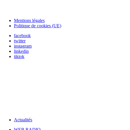
Mentions légales
Politique de cookies (UE)
facebook
twitter
instagram
linkedin
tiktok
Actualités
WEB RADIO