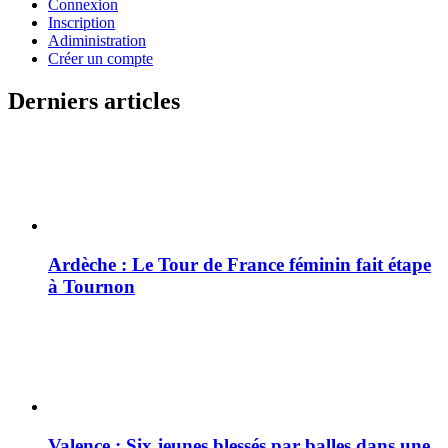
Connexion
Inscription
Adiministration
Créer un compte
Derniers articles
Ardèche : Le Tour de France féminin fait étape
à Tournon
Valence : Six jeunes blessés par balles dans une