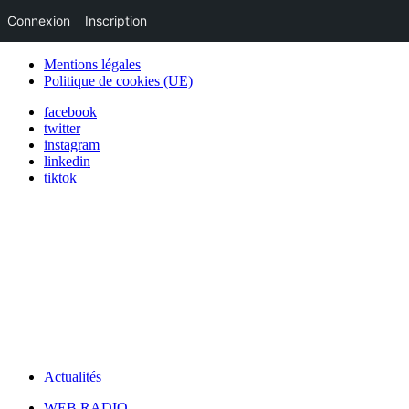
Connexion
Inscription
Mentions légales
Politique de cookies (UE)
facebook
twitter
instagram
linkedin
tiktok
Actualités
WEB RADIO