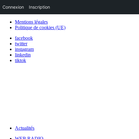
Connexion
Inscription
Mentions légales
Politique de cookies (UE)
facebook
twitter
instagram
linkedin
tiktok
Actualités
WEB RADIO