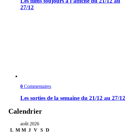
Les films toujours à l’affiche du 21/12 au
27/12
0
Commentaires
Les sorties de la semaine du 21/12 au 27/12
Calendrier
août 2026
L
M
M
J
V
S
D