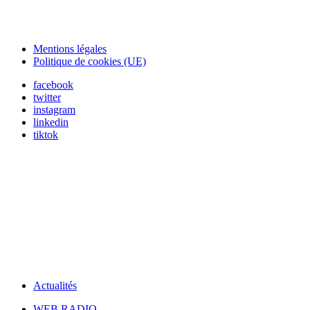
Mentions légales
Politique de cookies (UE)
facebook
twitter
instagram
linkedin
tiktok
Actualités
WEB RADIO