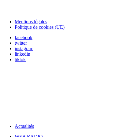
Mentions légales
Politique de cookies (UE)
facebook
twitter
instagram
linkedin
tiktok
Actualités
WEB RADIO