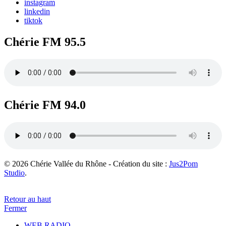
instagram
linkedin
tiktok
Chérie FM 95.5
Chérie FM 94.0
© 2026 Chérie Vallée du Rhône - Création du site :
Jus2Pom
Studio
.
Retour au haut
Fermer
WEB RADIO