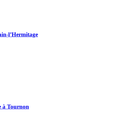
Tain-l’Hermitage
pe à Tournon