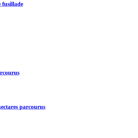
 fusillade
arcourus
 hectares parcourus