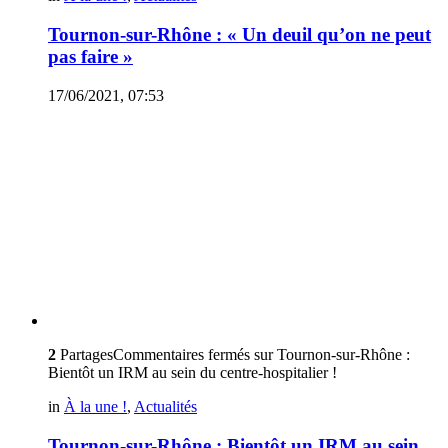
Tournon-sur-Rhône : « Un deuil qu’on ne peut
pas faire »
17/06/2021, 07:53
2
Partages
Commentaires fermés
sur Tournon-sur-Rhône :
Bientôt un IRM au sein du centre-hospitalier !
in
À la une !
,
Actualités
Tournon-sur-Rhône : Bientôt un IRM au sein