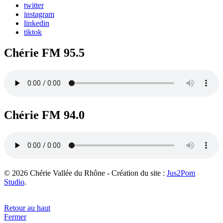
twitter
instagram
linkedin
tiktok
Chérie FM 95.5
Chérie FM 94.0
© 2026 Chérie Vallée du Rhône - Création du site :
Jus2Pom
Studio
.
Retour au haut
Fermer