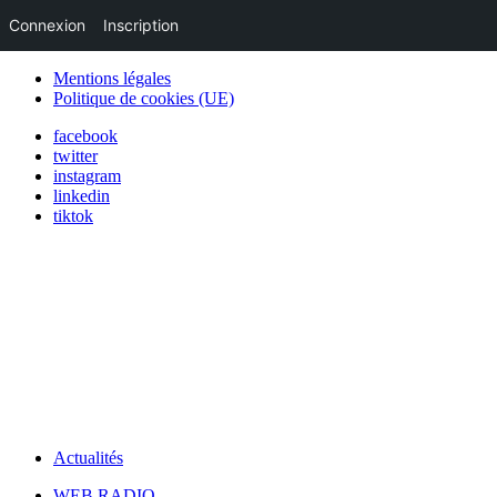
Connexion
Inscription
Mentions légales
Politique de cookies (UE)
facebook
twitter
instagram
linkedin
tiktok
Actualités
WEB RADIO