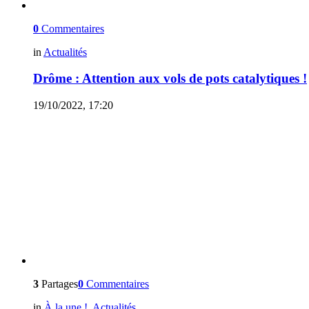
0
Commentaires
in
Actualités
Drôme : Attention aux vols de pots catalytiques !
19/10/2022, 17:20
3
Partages
0
Commentaires
in
À la une !
,
Actualités