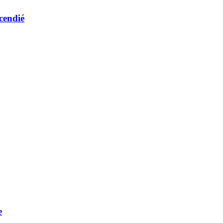
cendié
e