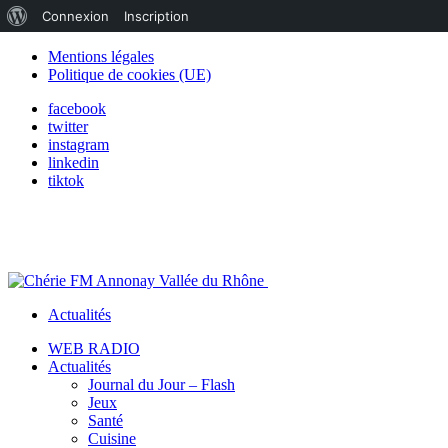
À
Connexion
Inscription
propos
Mentions légales
Politique de cookies (UE)
de
facebook
WordPress
twitter
instagram
linkedin
tiktok
Actualités
WEB RADIO
Actualités
Journal du Jour – Flash
Jeux
Santé
Cuisine